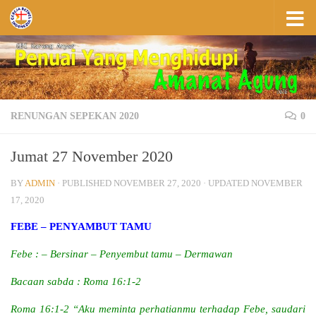
Skip to content
RENUNGAN SEPEKAN 2020
0
Jumat 27 November 2020
BY
ADMIN
· PUBLISHED
NOVEMBER 27, 2020
· UPDATED
NOVEMBER
17, 2020
FEBE – PENYAMBUT TAMU
Febe : – Bersinar – Penyembut tamu – Dermawan
Bacaan sabda : Roma 16:1-2
Roma 16:1-2 “Aku meminta perhatianmu terhadap Febe, saudari