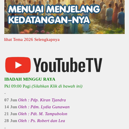
at Tema 2026 Selengkapnya
IBADAH MINGGU RAYA
Pkl 09:00 Pagi
(Silahkan Klik di bawah ini)
-
07 Jun
Oleh : Pdp. Kiran Tjandra
14 Jun
Oleh : Pdm. Lydia Gunawan
21 Jun
Oleh : Pdt. M. Tampubolon
28 Jun
Oleh : Ps. Robert dan Lea
-