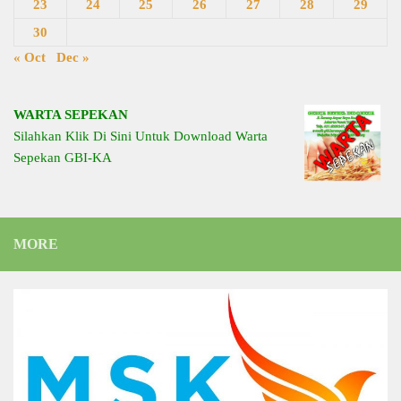
23
24
25
26
27
28
29
30
« Oct
Dec »
WARTA SEPEKAN
Silahkan Klik Di Sini Untuk Download Warta
Sepekan GBI-KA
MORE