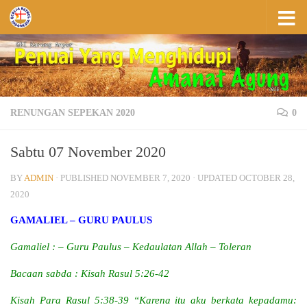
Skip to content
RENUNGAN SEPEKAN 2020
0
Sabtu 07 November 2020
BY
ADMIN
· PUBLISHED
NOVEMBER 7, 2020
· UPDATED
OCTOBER 28,
2020
GAMALIEL – GURU PAULUS
Gamaliel : – Guru Paulus – Kedaulatan Allah – Toleran
Bacaan sabda : Kisah Rasul 5:26-42
Kisah Para Rasul 5:38-39 “Karena itu aku berkata kepadamu: