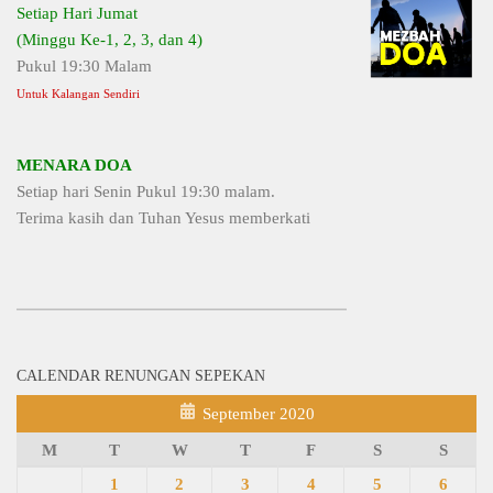
Setiap Hari Jumat
(Minggu Ke-1, 2, 3, dan 4)
Pukul 19:30 Malam
Untuk Kalangan Sendiri
MENARA DOA
Setiap hari Senin Pukul 19:30 malam.
Terima kasih dan Tuhan Yesus memberkati
CALENDAR RENUNGAN SEPEKAN
September 2020
M
T
W
T
F
S
S
1
2
3
4
5
6