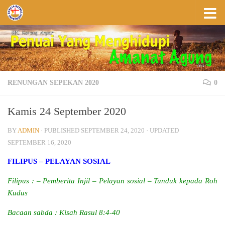
Skip to content
RENUNGAN SEPEKAN 2020
0
Kamis 24 September 2020
BY
ADMIN
· PUBLISHED
SEPTEMBER 24, 2020
· UPDATED
SEPTEMBER 16, 2020
FILIPUS – PELAYAN SOSIAL
Filipus : – Pemberita Injil – Pelayan sosial – Tunduk kepada Roh
Kudus
Bacaan sabda : Kisah Rasul 8:4-40