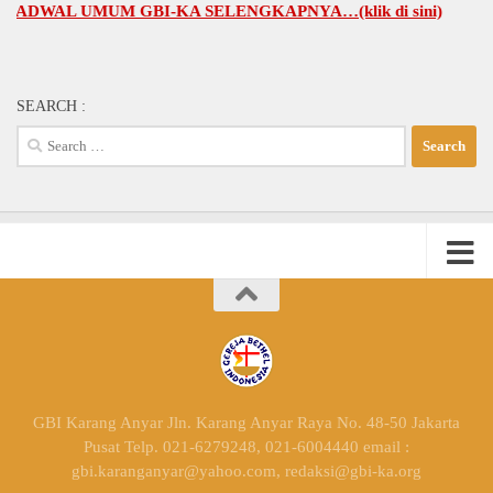
AL UMUM GBI-KA SELENGKAPNYA…(klik di sini)
SEARCH :
Search
for:
GBI Karang Anyar Jln. Karang Anyar Raya No. 48-50 Jakarta
Pusat Telp. 021-6279248, 021-6004440 email :
gbi.karanganyar@yahoo.com, redaksi@gbi-ka.org