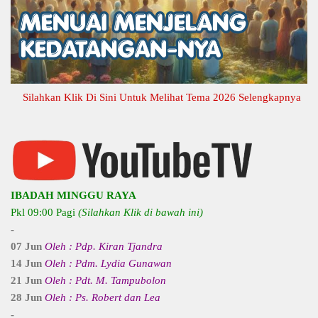
ilahkan Klik Di Sini Untuk Melihat Tema 2026 Selengkapnya
IBADAH MINGGU RAYA
Pkl 09:00 Pagi
(Silahkan Klik di bawah ini)
-
07 Jun
Oleh : Pdp. Kiran Tjandra
14 Jun
Oleh : Pdm. Lydia Gunawan
21 Jun
Oleh : Pdt. M. Tampubolon
28 Jun
Oleh : Ps. Robert dan Lea
-