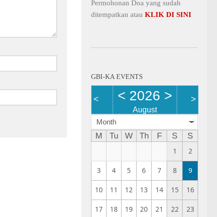
Permohonan Doa yang sudah
ditempatkan atau
KLIK DI SINI
GBI-KA EVENTS
<
2026
>
<
>
August
Month
M
Tu
W
Th
F
S
S
1
2
3
4
5
6
7
8
9
10
11
12
13
14
15
16
17
18
19
20
21
22
23