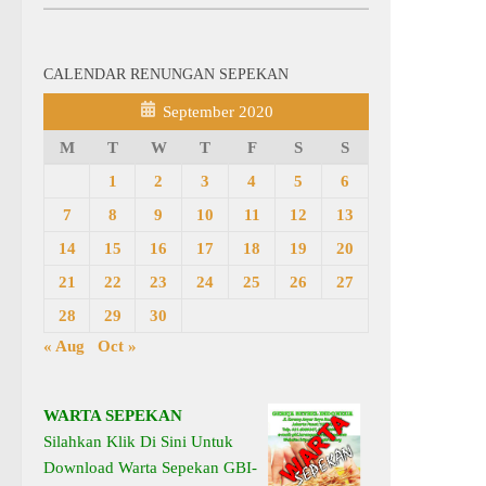
CALENDAR RENUNGAN SEPEKAN
September 2020
M
T
W
T
F
S
S
1
2
3
4
5
6
7
8
9
10
11
12
13
14
15
16
17
18
19
20
21
22
23
24
25
26
27
28
29
30
« Aug
Oct »
WARTA SEPEKAN
Silahkan Klik Di Sini Untuk
Download Warta Sepekan GBI-