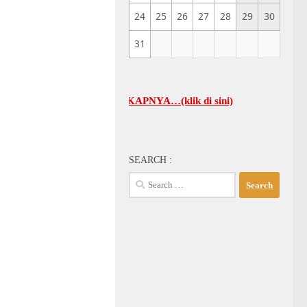
24
25
26
27
28
29
30
31
BI-KA SELENGKAPNYA…(klik di sini)
SEARCH :
Search
for: