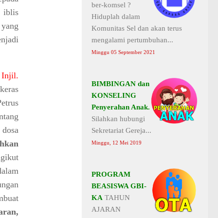
ber-komsel ?
iblis
Hiduplah dalam
 yang
Komunitas Sel dan akan terus
njadi
mengalami pertumbuhan...
Minggu 05 September 2021
Injil.
BIMBINGAN dan
 keras
KONSELING
etrus
Penyerahan Anak.
ntang
Silahkan hubungi
 dosa
Sekretariat Gereja...
ahkan
Minggu, 12 Mei 2019
gikut
dalam
PROGRAM
rungan
BEASISWA GBI-
embuat
KA
TAHUN
AJARAN
aran,