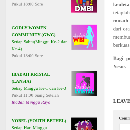
keulet
Pukul 18:00 Sore
tetapl
musuh 
GODLY WOMEN
dari or
COMMUNITY (GWC)
membuat
Setiap Sabtu(Minggu Ke-2 dan
berkuas
Ke-4)
Pukul 18:00 Sore
Bagi p
Yesus 
IBADAH KRISTAL
(LANSIA)
Setiap Minggu Ke-1 dan Ke-3
Pukul 11:00 Siang Setelah
LEAVE
Ibadah Minggu Raya
Comm
YOBEL (YOUTH BETHEL)
Setiap Hari Minggu