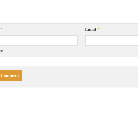
e
*
Email
*
te