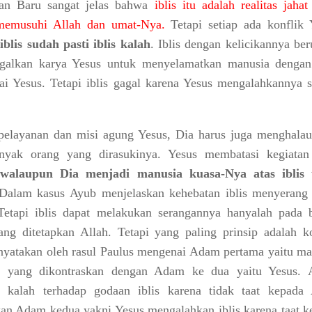
ian Baru sangat jelas bahwa
iblis itu adalah realitas jaha
 memusuhi Allah dan umat-Nya.
Tetapi setiap ada konflik 
n
iblis sudah pasti iblis kalah
. Iblis dengan kelicikannya be
galkan karya Yesus untuk menyelamatkan manusia dengan
i Yesus. Tetapi iblis gagal karena Yesus mengalahkannya s
elayanan dan misi agung Yesus, Dia harus juga menghalau 
nyak orang yang dirasukinya. Yesus membatasi kegiatan 
a
walaupun Dia menjadi manusia kuasa-Nya atas iblis 
alam kasus Ayub menjelaskan kehebatan iblis menyerang
Tetapi iblis dapat melakukan serangannya hanyalah pada b
ang ditetapkan Allah. Tetapi yang paling prinsip adalah k
nyatakan oleh rasul Paulus mengenai Adam pertama yaitu ma
a yang dikontraskan dengan Adam ke dua yaitu Yesus.
 kalah terhadap godaan iblis karena tidak taat kepada 
an Adam kedua yakni Yesus mengalahkan iblis karena taat k