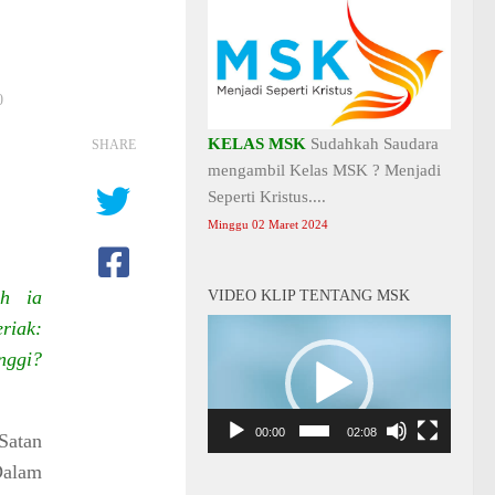
0
KELAS MSK
Sudahkah Saudara
SHARE
mengambil Kelas MSK ? Menjadi
Seperti Kristus....
Minggu 02 Maret 2024
ah ia
VIDEO KLIP TENTANG MSK
riak:
Video
Player
nggi?
00:00
02:08
Satan
alam