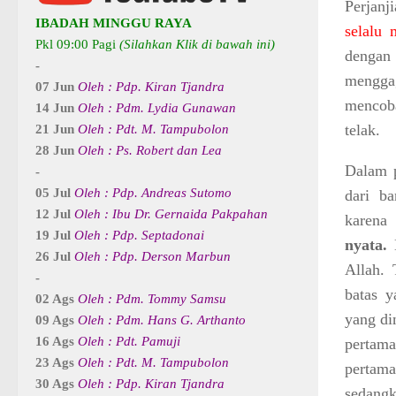
Perjanj
IBADAH MINGGU RAYA
selalu
Pkl 09:00 Pagi
(Silahkan Klik di bawah ini)
denga
-
mengga
07 Jun
Oleh : Pdp. Kiran Tjandra
mencoba
14 Jun
Oleh : Pdm. Lydia Gunawan
telak.
21 Jun
Oleh : Pdt. M. Tampubolon
28 Jun
Oleh : Ps. Robert dan Lea
Dalam p
-
05 Jul
Oleh : Pdp. Andreas Sutomo
dari ba
12 Jul
Oleh : Ibu Dr. Gernaida Pakpahan
karen
19 Jul
Oleh : Pdp. Septadonai
nyata.
D
26 Jul
Oleh : Pdp. Derson Marbun
Allah. 
-
batas y
02 Ags
Oleh : Pdm. Tommy Samsu
yang di
09 Ags
Oleh : Pdm. Hans G. Arthanto
16 Ags
Oleh : Pdt. Pamuji
pertam
23 Ags
Oleh : Pdt. M. Tampubolon
pertama
30 Ags
Oleh : Pdp. Kiran Tjandra
sedangk