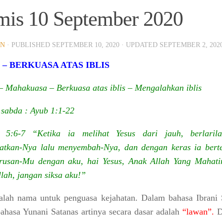
is 10 September 2020
IN
· PUBLISHED
SEPTEMBER 10, 2020
· UPDATED
SEPTEMBER 2, 202
 – BERKUASA ATAS IBLIS
 – Mahakuasa – Berkuasa atas iblis – Mengalahkan iblis
sabda : Ayub 1:1-22
 5:6-7 “Ketika ia melihat Yesus dari jauh, berlaril
tkan-Nya lalu menyembah-Nya, dan dengan keras ia berte
rusan-Mu dengan aku, hai Yesus, Anak Allah Yang Mahati
lah, jangan siksa aku!”
dalah nama untuk penguasa kejahatan. Dalam bahasa Ibrani 
ahasa Yunani Satanas artinya secara dasar adalah
“lawan”.
D