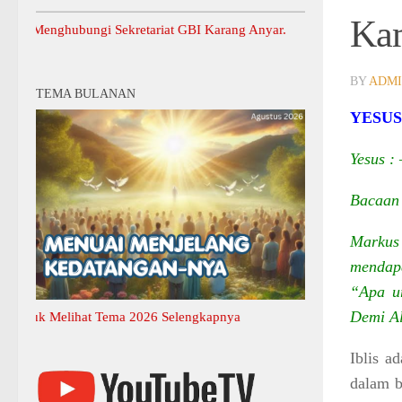
Kam
ghubungi Sekretariat GBI Karang Anyar.
BY
ADM
TEMA BULANAN
YESUS
Yesus :
Bacaan 
Markus
mendapa
“Apa u
Demi Al
 Melihat Tema 2026 Selengkapnya
Iblis a
dalam b