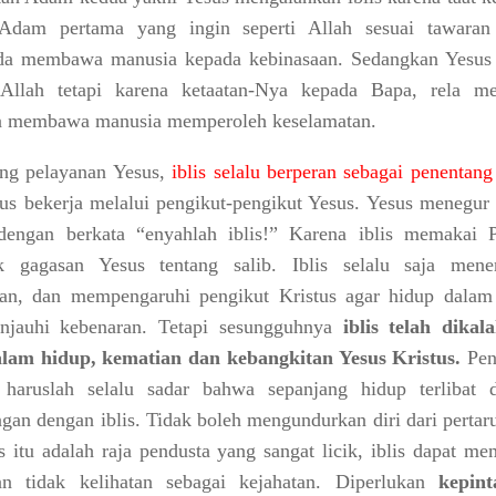
 Adam pertama yang ingin seperti Allah sesuai tawaran 
da membawa manusia kepada kebinasaan. Sedangkan Yesus
 Allah tetapi karena ketaatan-Nya kepada Bapa, rela me
a membawa manusia memperoleh keselamatan.
ng pelayanan Yesus,
iblis selalu berperan sebagai penentang 
erus bekerja melalui pengikut-pengikut Yesus. Yesus menegur
dengan berkata “enyahlah iblis!” Karena iblis memakai P
k gagasan Yesus tentang salib. Iblis selalu saja mene
an, dan mempengaruhi pengikut Kristus agar hidup dalam
njauhi kebenaran. Tetapi sesungguhnya
iblis telah dikal
alam hidup, kematian dan kebangkitan Yesus Kristus.
Pen
 haruslah selalu sadar bahwa sepanjang hidup terlibat 
ngan dengan iblis. Tidak boleh mengundurkan diri dari perta
lis itu adalah raja pendusta yang sangat licik, iblis dapat m
an tidak kelihatan sebagai kejahatan. Diperlukan
kepint