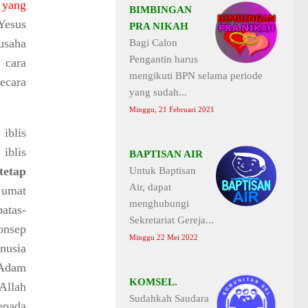
t yang
BIMBINGAN
Yesus
PRA NIKAH
rusaha
Bagi Calon
Pengantin harus
 cara
mengikuti BPN selama periode
ecara
yang sudah...
Minggu, 21 Februari 2021
iblis
iblis
BAPTISAN AIR
tetap
Untuk Baptisan
Air, dapat
 umat
menghubungi
atas-
Sekretariat Gereja...
onsep
Minggu 22 Mei 2022
nusia
 Adam
KOMSEL.
Allah
Sudahkah Saudara
epada