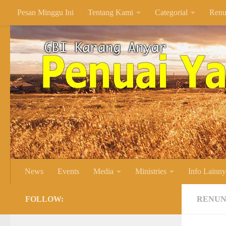
Pesan Minggu Ini
Tentang Kami
Categorial
Renu
Skip to content
News
Events
Media
Ministries
Info Lainn
FOLLOW:
RENUN