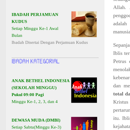
Allah.
IBADAH PERJAMUAN
penggo
KUDUS
adalah
Setiap Minggu Ke-1 Awal
manusi
Bulan
Ibadah Disertai Dengan Perjamuan Kudus
Sepanja
Iblis t
Petrus 
menola
kebenar
ANAK BETHEL INDONESIA
dan me
(SEKOLAH MINGGU)
total d
Pukul 09:00 Pagi
Kristus
Minggu Ke-1, 2, 3, dan 4
pertaru
itu. Ib
DEWASA MUDA (DMBI)
kejahat
Setiap Sabtu(Minggu Ke-3)