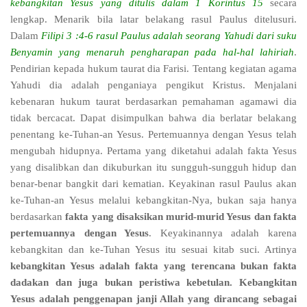
kebangkitan Yesus yang ditulis dalam 1 Korintus 15
secara
lengkap. Menarik bila latar belakang rasul Paulus ditelusuri.
Dalam
Filipi 3 :4-6 rasul Paulus adalah seorang Yahudi dari suku
Benyamin yang menaruh pengharapan pada hal-hal lahiriah
.
Pendirian kepada hukum taurat dia Farisi. Tentang kegiatan agama
Yahudi dia adalah penganiaya pengikut Kristus. Menjalani
kebenaran hukum taurat berdasarkan pemahaman agamawi dia
tidak bercacat. Dapat disimpulkan bahwa dia berlatar belakang
penentang ke-Tuhan-an Yesus. Pertemuannya dengan Yesus telah
mengubah hidupnya. Pertama yang diketahui adalah fakta Yesus
yang disalibkan dan dikuburkan itu sungguh-sungguh hidup dan
benar-benar bangkit dari kematian. Keyakinan rasul Paulus akan
ke-Tuhan-an Yesus melalui kebangkitan-Nya, bukan saja hanya
berdasarkan
fakta yang disaksikan murid-murid Yesus dan fakta
pertemuannya dengan Yesus
. Keyakinannya adalah karena
kebangkitan dan ke-Tuhan Yesus itu sesuai kitab suci. Artinya
kebangkitan Yesus adalah fakta yang terencana bukan fakta
dadakan dan juga bukan peristiwa kebetulan. Kebangkitan
Yesus adalah penggenapan janji Allah yang dirancang sebagai