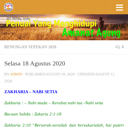
Skip to content
RENUNGAN SEPEKAN 2020
0
Selasa 18 Agustus 2020
BY
ADMIN
· PUBLISHED
AUGUST 18, 2020
· UPDATED
AUGUST 11,
2020
ZAKHARIA – NABI SETIA
Zakharia : – Nabi muda – Kerabat nabi tua -Nabi setia
Bacaan Sabda : Zakaria 2:1-18
Zakharia 2:10 “Bersorak-sorailah dan bersukarialah, hai puteri