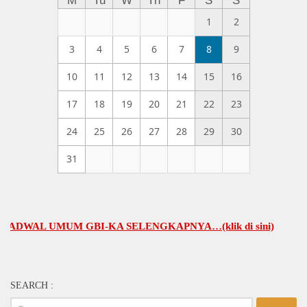
M
Tu
W
Th
F
S
S
1
2
3
4
5
6
7
8
9
10
11
12
13
14
15
16
17
18
19
20
21
22
23
24
25
26
27
28
29
30
31
AL UMUM GBI-KA SELENGKAPNYA…(klik di sini)
SEARCH :
Search