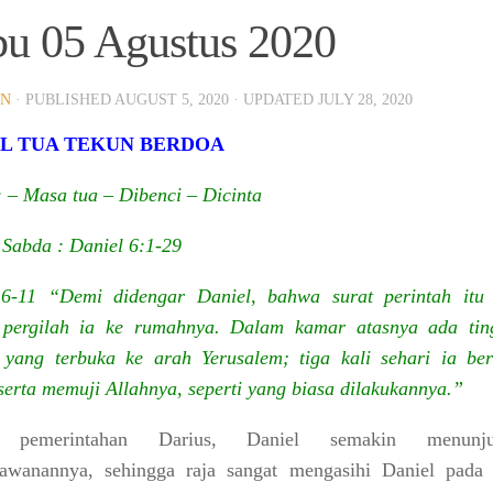
u 05 Agustus 2020
IN
· PUBLISHED
AUGUST 5, 2020
· UPDATED
JULY 28, 2020
L TUA TEKUN BERDOA
: – Masa tua – Dibenci – Dicinta
Sabda : Daniel 6:1-29
 6-11 “Demi didengar Daniel, bahwa surat perintah itu 
, pergilah ia ke rumahnya. Dalam kamar atasnya ada tin
 yang terbuka ke arah Yerusalem; tiga kali sehari ia berl
serta memuji Allahnya, seperti yang biasa dilakukannya.”
ni Untuk Melihat Tema 2026 Selengkapnya
 pemerintahan Darius, Daniel semakin menunju
rawanannya, sehingga raja sangat mengasihi Daniel pada