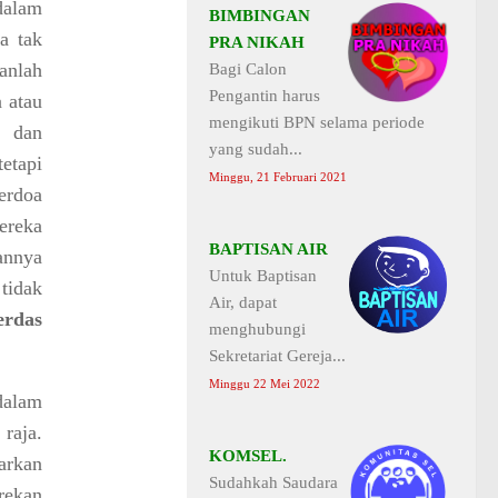
dalam
BIMBINGAN
a tak
PRA NIKAH
anlah
Bagi Calon
Pengantin harus
a atau
mengikuti BPN selama periode
n dan
yang sudah...
tetapi
Minggu, 21 Februari 2021
erdoa
ereka
BAPTISAN AIR
annya
Untuk Baptisan
tidak
Air, dapat
erdas
menghubungi
Sekretariat Gereja...
Minggu 22 Mei 2022
dalam
raja.
KOMSEL.
arkan
Sudahkah Saudara
rekan