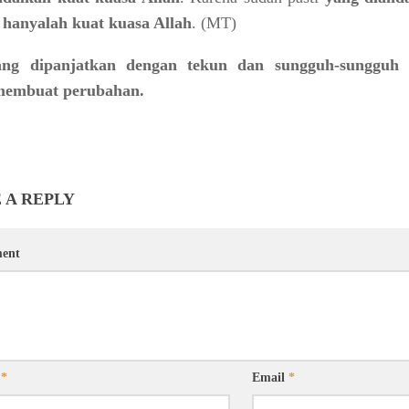
 hanyalah kuat kuasa Allah
. (MT)
ng dipanjatkan dengan tekun dan sungguh-sungguh
 membuat perubahan.
 A REPLY
ent
e
*
Email
*