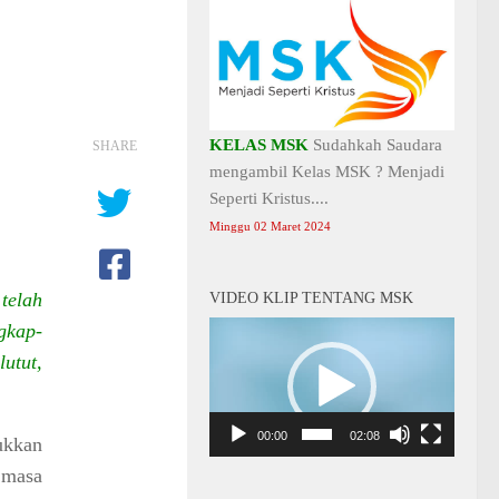
KELAS MSK
Sudahkah Saudara
SHARE
mengambil Kelas MSK ? Menjadi
Seperti Kristus....
Minggu 02 Maret 2024
telah
VIDEO KLIP TENTANG MSK
gkap-
Video
Player
utut,
00:00
02:08
kkan
 masa