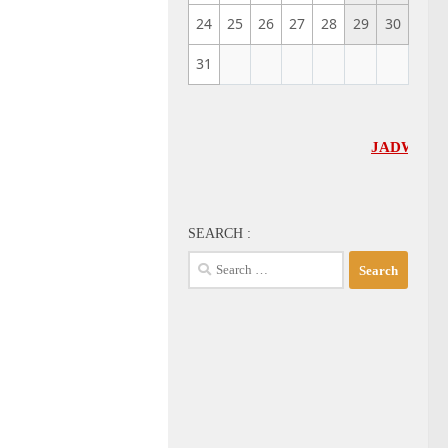
24
25
26
27
28
29
30
31
JADWAL UMUM GBI-
SEARCH :
Search
for: