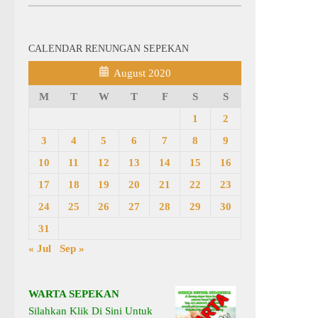
CALENDAR RENUNGAN SEPEKAN
August 2020
M
T
W
T
F
S
S
1
2
3
4
5
6
7
8
9
10
11
12
13
14
15
16
17
18
19
20
21
22
23
24
25
26
27
28
29
30
31
« Jul
Sep »
WARTA SEPEKAN
Silahkan Klik Di Sini Untuk