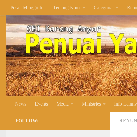
Pesan Minggu Ini
Tentang Kami
Categorial
Renu
Skip to content
News
Events
Media
Ministries
Info Lainn
FOLLOW:
RENUN