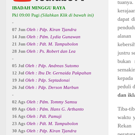
tuanya
IBADAH MINGGU RAYA
kerajaa
Pkl 09:00 Pagi
(Silahkan Klik di bawah ini)
dapat d
-
pendudu
07 Jun
Oleh : Pdp. Kiran Tjandra
alasan
14 Jun
Oleh : Pdm. Lydia Gunawan
kebersi
21 Jun
Oleh : Pdt. M. Tampubolon
28 Jun
Oleh : Ps. Robert dan Lea
justru 
-
bukan 
05 Jul
Oleh : Pdp. Andreas Sutomo
semakin
12 Jul
Oleh : Ibu Dr. Gernaida Pakpahan
kepada 
19 Jul
Oleh : Pdp. Septadonai
peduli 
26 Jul
Oleh : Pdp. Derson Marbun
dan ikl
-
02 Ags
Oleh : Pdm. Tommy Samsu
Tiba-ti
09 Ags
Oleh : Pdm. Hans G. Arthanto
16 Ags
Oleh : Pdt. Pamuji
waktu y
23 Ags
Oleh : Pdt. M. Tampubolon
Rekan 
30 Ags
Oleh : Pdp. Kiran Tjandra
peratur