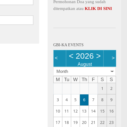
Permohonan Doa yang sudah
ditempatkan atau
KLIK DI SINI
GBI-KA EVENTS
<
2026
>
<
>
August
Month
M
Tu
W
Th
F
S
S
1
2
3
4
5
6
7
8
9
10
11
12
13
14
15
16
17
18
19
20
21
22
23