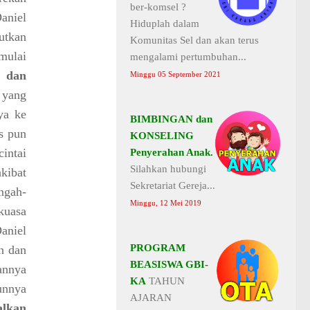
ber-komsel ?
aniel
Hiduplah dalam
utkan
Komunitas Sel dan akan terus
mulai
mengalami pertumbuhan...
h dan
Minggu 05 September 2021
n yang
ya ke
BIMBINGAN dan
us pun
KONSELING
intai
Penyerahan Anak.
Silahkan hubungi
akibat
Sekretariat Gereja...
ngah-
Minggu, 12 Mei 2019
kuasa
aniel
PROGRAM
n dan
BEASISWA GBI-
annya
KA
TAHUN
unnya
AJARAN
alkan