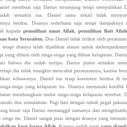
aniel membuat raja Darius tersanjung tetapi menyulitkan D
udah semakin tua. Daniel sama sekali tidak menyur
atnya berdoa. Doanya sederhana saja tetapi dampaknya 
ah kepada
pemulihan umat Allah, pemulihan Bait Alla
han kota Yerusalem.
Doa Daniel tidak terikat oleh peratura
, tetapi doanya telah dijadikan alasan untuk melemparkann
ga yang dihuni oleh singa-singa yang dibuat kelaparan. Dari
ri bahwa dia sudah tertipu. Darius justru semakin menc
 tetapi dia tidak mungkin mencabut peraturannya, karena ber
hkan wibawanya. Daniel tua tetap konsisten berdoa di te
singa-singa yang kelaparan itu. Doanya memasuki konflik 
ihatan membungkam mulut singa-singa kelaparan tersebut. D
asuki doa semalaman. Pagi hari dengan tubuh pegal pakaia
ang kusut raja Darius memanggil namanya dan mengeluark
a singa itu. Daniel sangat puas dengan doanya yang menunt
dalkan kuat kuasa Allah
. Karena sudah pasti
yang diand