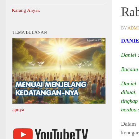
Rab
ang Anyar.
BY
ADM
TEMA BULANAN
DANIE
Daniel 
Bacaan 
Daniel
dibuat
tingkap
berdoa 
Silahkan Klik Di Si
Dalam
kenega