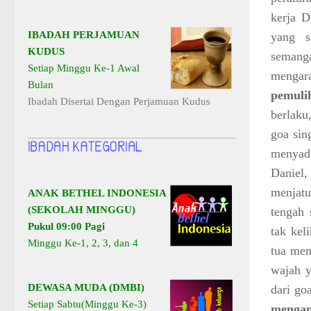
kerja D
IBADAH PERJAMUAN
yang s
KUDUS
semang
Setiap Minggu Ke-1 Awal
mengar
Bulan
pemuli
Ibadah Disertai Dengan Perjamuan Kudus
berlaku
goa sin
menyada
Daniel,
menjatu
ANAK BETHEL INDONESIA
(SEKOLAH MINGGU)
tengah 
Pukul 09:00 Pagi
tak kel
Minggu Ke-1, 2, 3, dan 4
tua mem
wajah y
DEWASA MUDA (DMBI)
dari go
Setiap Sabtu(Minggu Ke-3)
mengan