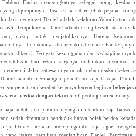
. Bahkan Darius mengangkatnya sebagai orang ke-dua 
n yang dipimpinnya. Rasa iri hati dari pihak pejabat lainny
ihindari mengingat Daniel adalah kelahiran Yahudi atau buk
k asli. Tetapi karena Daniel adalah orang bersih tak ada cel
 yang cukup untuk menjatuhkannya. Karena kejujura
han hatinya itu bukannya dia semakin dicintai rekan kerjanya 
semakin dibenci. Ternyata kesungguhan dan kedisiplinannya b
meneduhkan hati rekan kerjanya melainkan membuat m
 membenci. Jalan satu-satunya untuk melampiaskan kebenci
Daniel adalah membangun pencitraan kepada raja. Daniel 
dengan pencitraan kerabat kerjanya karena baginya
bekerja c
as serta berdoa dengan tekun
lebih penting dari semuanya.
ba saja sudah ada peraturan yang dikeluarkan raja bahwa 
ang sudah ditentukan penduduk hanya boleh berdoa kepada 
kerja Daniel berhasil mempengaruhi raja agar mengelu
an yang hanya bertujuan menjatuhkan Daniel. Pencitraan 