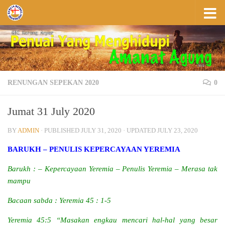
Skip to content
RENUNGAN SEPEKAN 2020
0
Jumat 31 July 2020
BY
ADMIN
· PUBLISHED
JULY 31, 2020
· UPDATED
JULY 23, 2020
BARUKH – PENULIS KEPERCAYAAN YEREMIA
Barukh : – Kepercayaan Yeremia – Penulis Yeremia – Merasa tak
mampu
Bacaan sabda : Yeremia 45 : 1-5
Yeremia 45:5 “Masakan engkau mencari hal-hal yang besar