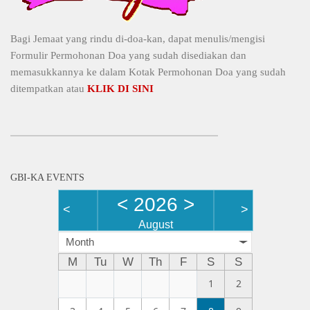
Bagi Jemaat yang rindu di-doa-kan, dapat menulis/mengisi
Formulir Permohonan Doa yang sudah disediakan dan
memasukkannya ke dalam Kotak Permohonan Doa yang sudah
ditempatkan atau
KLIK DI SINI
GBI-KA EVENTS
<
2026
>
<
>
August
Month
M
Tu
W
Th
F
S
S
1
2