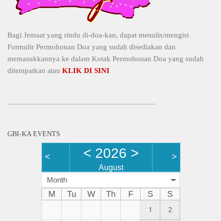
Bagi Jemaat yang rindu di-doa-kan, dapat menulis/mengisi
Formulir Permohonan Doa yang sudah disediakan dan
memasukkannya ke dalam Kotak Permohonan Doa yang sudah
ditempatkan atau
KLIK DI SINI
GBI-KA EVENTS
<
2026
>
<
>
August
Month
M
Tu
W
Th
F
S
S
1
2