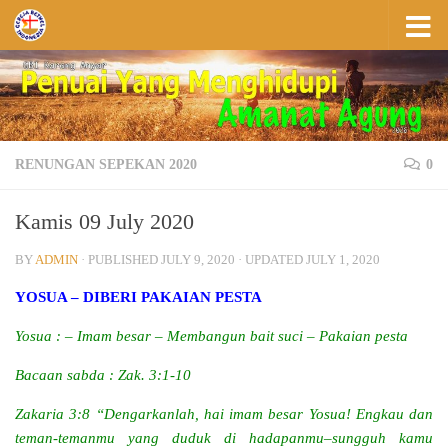
Skip to content
RENUNGAN SEPEKAN 2020
0
Kamis 09 July 2020
BY
ADMIN
· PUBLISHED
JULY 9, 2020
· UPDATED
JULY 1, 2020
YOSUA – DIBERI PAKAIAN PESTA
Yosua : – Imam besar – Membangun bait suci – Pakaian pesta
Bacaan sabda : Zak. 3:1-10
Zakaria 3:8 “Dengarkanlah, hai imam besar Yosua! Engkau dan
teman-temanmu yang duduk di hadapanmu–sungguh kamu