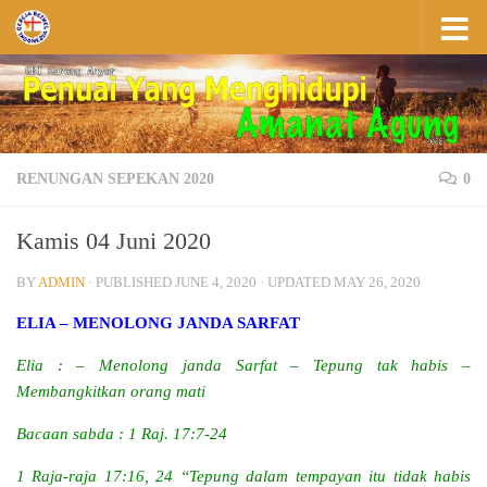
Skip to content
RENUNGAN SEPEKAN 2020
0
Kamis 04 Juni 2020
BY
ADMIN
· PUBLISHED
JUNE 4, 2020
· UPDATED
MAY 26, 2020
ELIA – MENOLONG JANDA SARFAT
Elia : – Menolong janda Sarfat – Tepung tak habis –
Membangkitkan orang mati
Bacaan sabda : 1 Raj. 17:7-24
1 Raja-raja 17:16, 24 “Tepung dalam tempayan itu tidak habis