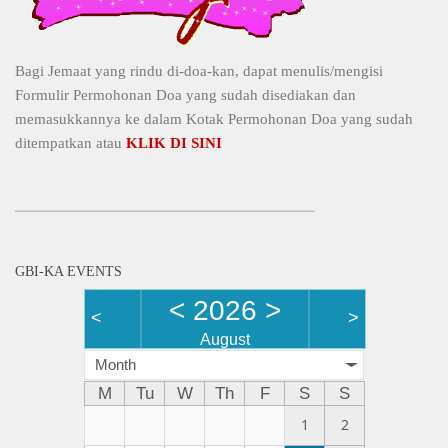
Bagi Jemaat yang rindu di-doa-kan, dapat menulis/mengisi
Formulir Permohonan Doa yang sudah disediakan dan
memasukkannya ke dalam Kotak Permohonan Doa yang sudah
ditempatkan atau
KLIK DI SINI
GBI-KA EVENTS
<
2026
>
<
>
August
Month
M
Tu
W
Th
F
S
S
1
2