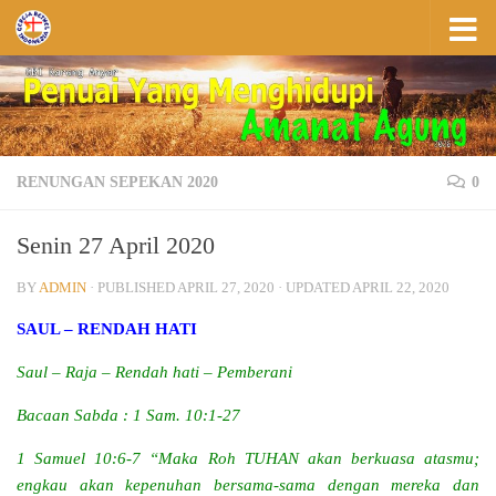
Skip to content
RENUNGAN SEPEKAN 2020
0
Senin 27 April 2020
BY
ADMIN
· PUBLISHED
APRIL 27, 2020
· UPDATED
APRIL 22, 2020
SAUL – RENDAH HATI
Saul – Raja – Rendah hati – Pemberani
Bacaan Sabda : 1 Sam. 10:1-27
1 Samuel 10:6-7
“Maka Roh TUHAN akan berkuasa atasmu;
engkau akan kepenuhan bersama-sama dengan mereka dan