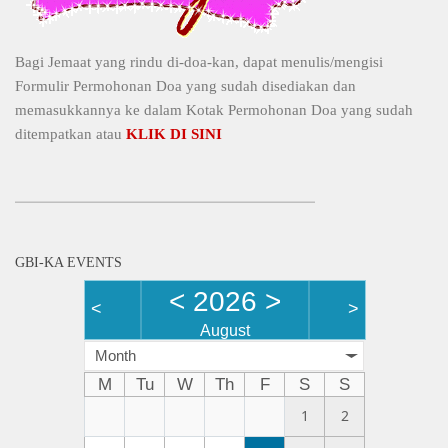
Bagi Jemaat yang rindu di-doa-kan, dapat menulis/mengisi
Formulir Permohonan Doa yang sudah disediakan dan
memasukkannya ke dalam Kotak Permohonan Doa yang sudah
ditempatkan atau
KLIK DI SINI
GBI-KA EVENTS
<
2026
>
<
>
August
Month
M
Tu
W
Th
F
S
S
1
2