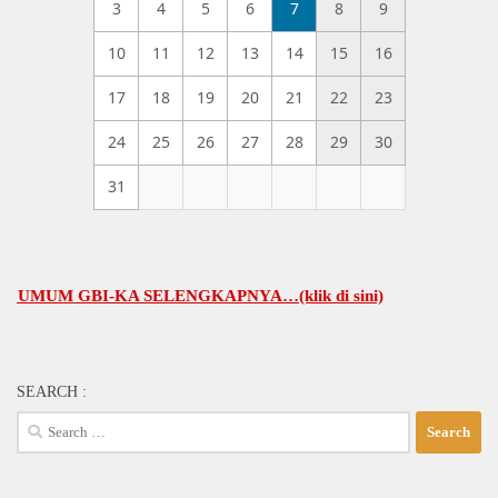
3
4
5
6
7
8
9
10
11
12
13
14
15
16
17
18
19
20
21
22
23
24
25
26
27
28
29
30
31
M GBI-KA SELENGKAPNYA…(klik di sini)
SEARCH :
Search
for: