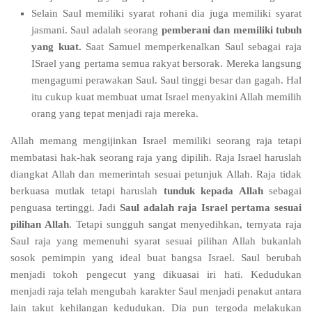
Selain Saul memiliki syarat rohani dia juga memiliki syarat
jasmani. Saul adalah seorang
pemberani dan memiliki tubuh
yang kuat.
Saat Samuel memperkenalkan Saul sebagai raja
ISrael yang pertama semua rakyat bersorak. Mereka langsung
mengagumi perawakan Saul. Saul tinggi besar dan gagah. Hal
itu cukup kuat membuat umat Israel menyakini Allah memilih
orang yang tepat menjadi raja mereka.
Allah memang mengijinkan Israel memiliki seorang raja tetapi
membatasi hak-hak seorang raja yang dipilih. Raja Israel haruslah
diangkat Allah dan memerintah sesuai petunjuk Allah. Raja tidak
berkuasa mutlak tetapi haruslah
tunduk kepada Allah
sebagai
penguasa tertinggi. Jadi
Saul adalah raja Israel pertama sesuai
pilihan Allah
. Tetapi sungguh sangat menyedihkan, ternyata raja
Saul raja yang memenuhi syarat sesuai pilihan Allah bukanlah
sosok pemimpin yang ideal buat bangsa Israel. Saul berubah
menjadi tokoh pengecut yang dikuasai iri hati. Kedudukan
menjadi raja telah mengubah karakter Saul menjadi penakut antara
lain takut kehilangan kedudukan. Dia pun tergoda melakukan