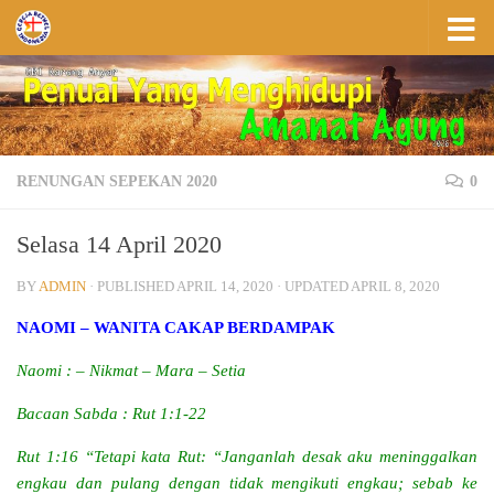
Skip to content
RENUNGAN SEPEKAN 2020
0
Selasa 14 April 2020
BY
ADMIN
· PUBLISHED
APRIL 14, 2020
· UPDATED
APRIL 8, 2020
NAOMI – WANITA CAKAP BERDAMPAK
Naomi : – Nikmat – Mara – Setia
Bacaan Sabda : Rut 1:1-22
Rut 1:16 “Tetapi kata Rut: “Janganlah desak aku meninggalkan
engkau dan pulang dengan tidak mengikuti engkau; sebab ke