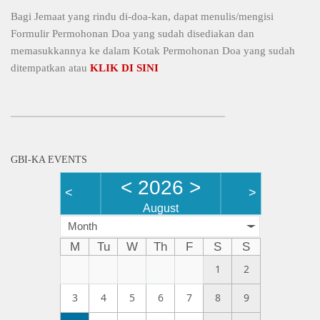
Bagi Jemaat yang rindu di-doa-kan, dapat menulis/mengisi
Formulir Permohonan Doa yang sudah disediakan dan
memasukkannya ke dalam Kotak Permohonan Doa yang sudah
ditempatkan atau
KLIK DI SINI
GBI-KA EVENTS
<
2026
>
<
>
August
Month
M
Tu
W
Th
F
S
S
1
2
3
4
5
6
7
8
9