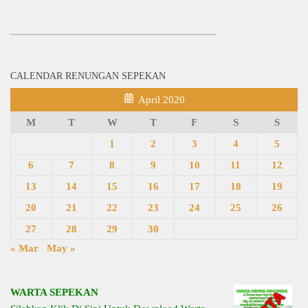
CALENDAR RENUNGAN SEPEKAN
April 2020
M
T
W
T
F
S
S
1
2
3
4
5
6
7
8
9
10
11
12
13
14
15
16
17
18
19
20
21
22
23
24
25
26
27
28
29
30
« Mar
May »
WARTA SEPEKAN