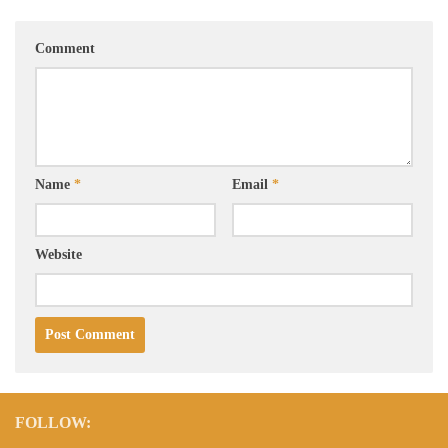
Comment
Name
*
Email
*
Website
FOLLOW: