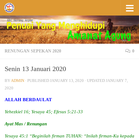
Skip to content
RENUNGAN SEPEKAN 2020
0
Senin 13 Januari 2020
BY
ADMIN
· PUBLISHED
JANUARY 13, 2020
· UPDATED
JANUARY 7,
2020
ALLAH BERDAULAT
Yehezkiel 16; Yesaya 45; Efesus 5:21-33
Ayat Mas / Renungan
Yesaya 45:1 “Beginilah firman TUHAN: “Inilah firman-Ku kepada