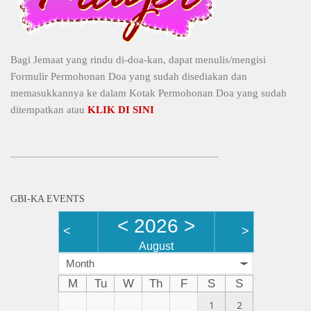
Bagi Jemaat yang rindu di-doa-kan, dapat menulis/mengisi
Formulir Permohonan Doa yang sudah disediakan dan
memasukkannya ke dalam Kotak Permohonan Doa yang sudah
ditempatkan atau
KLIK DI SINI
GBI-KA EVENTS
<
2026
>
<
>
August
Month
M
Tu
W
Th
F
S
S
1
2