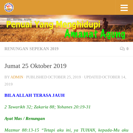
Skip to content
RENUNGAN SEPEKAN 2019
0
Jumat 25 Oktober 2019
BY
ADMIN
· PUBLISHED
OCTOBER 25, 2019
· UPDATED
OCTOBER 14,
2019
BILA ALLAH TERASA JAUH
2 Tawarikh 32; Zakaria 88; Yohanes 20:19-31
Ayat Mas / Renungan
Mazmur 88:13-15 “Tetapi aku ini, ya TUHAN, kepada-Mu aku