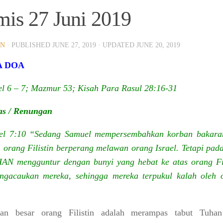
is 27 Juni 2019
 Anyar.
IN
· PUBLISHED
JUNE 27, 2019
· UPDATED
JUNE 20, 2019
A DOA
l 6 – 7; Mazmur 53; Kisah Para Rasul 28:16-31
as / Renungan
el 7:10 “Sedang Samuel mempersembahkan korban bakaran
 orang Filistin berperang melawan orang Israel. Tetapi pada
AN mengguntur dengan bunyi yang hebat ke atas orang Fil
ngacaukan mereka, sehingga mereka terpukul kalah oleh 
han besar orang Filistin adalah merampas tabut Tuha