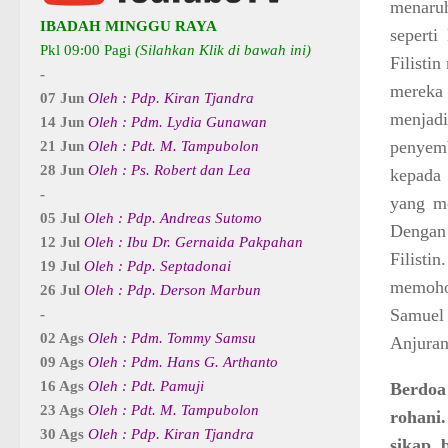
menaruh
IBADAH MINGGU RAYA
seperti
Pkl 09:00 Pagi
(Silahkan Klik di bawah ini)
Filisti
-
mereka 
07 Jun
Oleh : Pdp. Kiran Tjandra
menjadi
14 Jun
Oleh : Pdm. Lydia Gunawan
penyemb
21 Jun
Oleh : Pdt. M. Tampubolon
28 Jun
Oleh : Ps. Robert dan Lea
kepada 
-
yang me
05 Jul
Oleh : Pdp. Andreas Sutomo
Dengan 
12 Jul
Oleh : Ibu Dr. Gernaida Pakpahan
Filist
19 Jul
Oleh : Pdp. Septadonai
memohon
26 Jul
Oleh : Pdp. Derson Marbun
Samuel 
-
02 Ags
Oleh : Pdm. Tommy Samsu
Anjuran
09 Ags
Oleh : Pdm. Hans G. Arthanto
16 Ags
Oleh : Pdt. Pamuji
Berdo
23 Ags
Oleh : Pdt. M. Tampubolon
rohani.
30 Ags
Oleh : Pdp. Kiran Tjandra
sikap 