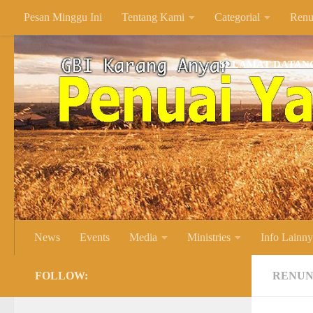
Pesan Minggu Ini
Tentang Kami
Categorial
Renu
Skip to content
SELAMAT DATANG DI WE
News
Events
Media
Ministries
Info Lainn
FOLLOW:
RENUN