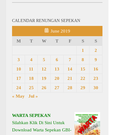
CALENDAR RENUNGAN SEPEKAN
June 2019
M
T
W
T
F
S
S
1
2
3
4
5
6
7
8
9
10
11
12
13
14
15
16
17
18
19
20
21
22
23
24
25
26
27
28
29
30
« May
Jul »
WARTA SEPEKAN
Silahkan Klik Di Sini Untuk
Download Warta Sepekan GBI-