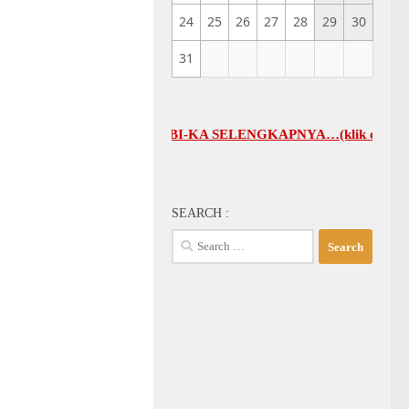
24
25
26
27
28
29
30
31
ADWAL UMUM GBI-KA SELENGKAPNYA…(klik di sini)
SEARCH :
Search
for: