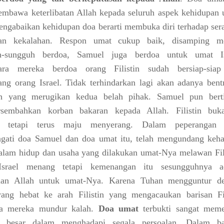
mbawa keterlibatan Allah kepada seluruh aspek kehidupan 
ngabaikan kehidupan doa berarti membuka diri terhadap ser
dan kekalahan. Respon umat cukup baik, disamping m
h-sungguh berdoa, Samuel juga berdoa untuk umat Is
ara mereka berdoa orang Filistin sudah bersiap-siap
ng orang Israel. Tidak terhindarkan lagi akan adanya bent
ah yang merugikan kedua belah pihak. Samuel pun bert
sembahkan korban bakaran kepada Allah. Filistin buk
 tetapi terus maju menyerang. Dalam peperangan 
gati doa Samuel dan doa umat itu, telah mengundang keha
alam hidup dan usaha yang dilakukan umat-Nya melawan Fili
srael menang tetapi kemenangan itu sesungguhnya a
ian Allah untuk umat-Nya. Karena Tuhan mengguntur d
ang hebat ke arah Filistin yang mengacaukan barisan Fil
ga mereka mundur kalah.
Doa umat
terbukti sangat mem
n besar dalam menghadapi segala persoalan. Dalam b