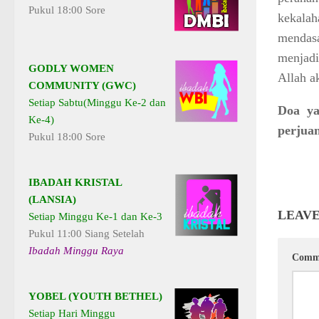
Pukul 18:00 Sore
kekalah
mendasa
menjadi
GODLY WOMEN
Allah a
COMMUNITY (GWC)
Setiap Sabtu(Minggu Ke-2 dan
Doa ya
Ke-4)
perjua
Pukul 18:00 Sore
IBADAH KRISTAL
(LANSIA)
LEAVE
Setiap Minggu Ke-1 dan Ke-3
Pukul 11:00 Siang Setelah
Ibadah Minggu Raya
Comm
YOBEL (YOUTH BETHEL)
Setiap Hari Minggu