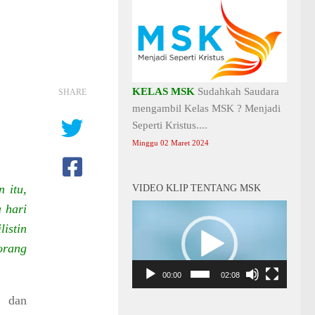
KELAS MSK
Sudahkah Saudara
SHARE
mengambil Kelas MSK ? Menjadi
Seperti Kristus....
Minggu 02 Maret 2024
 itu,
VIDEO KLIP TENTANG MSK
 hari
Video
Player
istin
orang
00:00
02:08
n dan