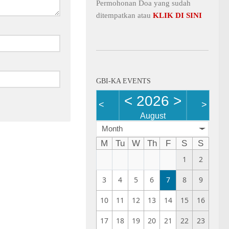
Permohonan Doa yang sudah
ditempatkan atau
KLIK DI SINI
GBI-KA EVENTS
<
2026
>
<
>
August
Month
M
Tu
W
Th
F
S
S
1
2
3
4
5
6
7
8
9
10
11
12
13
14
15
16
17
18
19
20
21
22
23