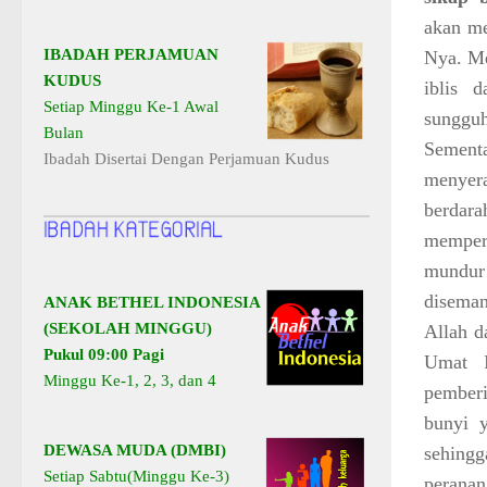
akan me
IBADAH PERJAMUAN
Nya. Me
KUDUS
iblis 
Setiap Minggu Ke-1 Awal
sunggu
Bulan
Sement
Ibadah Disertai Dengan Perjamuan Kudus
menyera
berdar
memper
mundur
diseman
ANAK BETHEL INDONESIA
(SEKOLAH MINGGU)
Allah d
Pukul 09:00 Pagi
Umat I
Minggu Ke-1, 2, 3, dan 4
pember
bunyi y
DEWASA MUDA (DMBI)
sehing
Setiap Sabtu(Minggu Ke-3)
perana