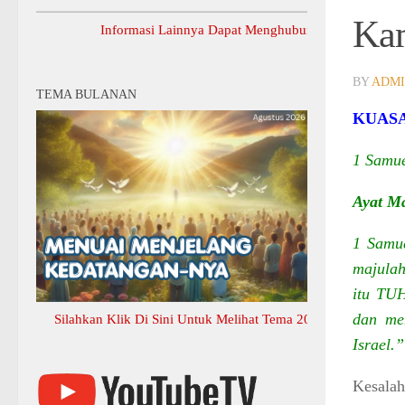
Kam
Informasi Lainnya Dapat Menghubungi Sekretariat GBI Karang
BY
ADM
TEMA BULANAN
KUAS
1 Samue
Ayat M
1 Samu
majulah
itu TUH
dan me
Silahkan Klik Di Sini Untuk Melihat Tema 2026 Selengkapnya
Israel.”
Kesala