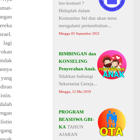
ber-komsel ?
umat-
Hiduplah dalam
angan
Komunitas Sel dan akan terus
ereka
mengalami pertumbuhan...
rael.
Minggu 05 September 2021
 lagi
rokan
BIMBINGAN dan
indak
KONSELING
annya
Penyerahan Anak.
Silahkan hubungi
yang
Sekretariat Gereja...
diran
Minggu, 12 Mei 2019
stin.
dalah
PROGRAM
engan
BEASISWA GBI-
istin
KA
TAHUN
egang
AJARAN
anyak