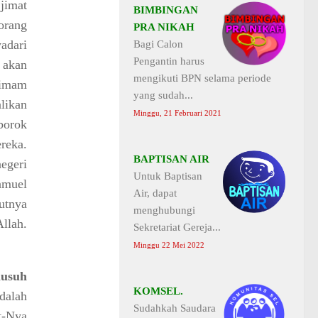
jimat
BIMBINGAN
orang
PRA NIKAH
adari
Bagi Calon
Pengantin harus
 akan
mengikuti BPN selama periode
-imam
yang sudah...
likan
Minggu, 21 Februari 2021
borok
reka.
BAPTISAN AIR
egeri
Untuk Baptisan
amuel
Air, dapat
utnya
menghubungi
llah.
Sekretariat Gereja...
Minggu 22 Mei 2022
usuh
KOMSEL.
dalah
Sudahkah Saudara
t-Nya