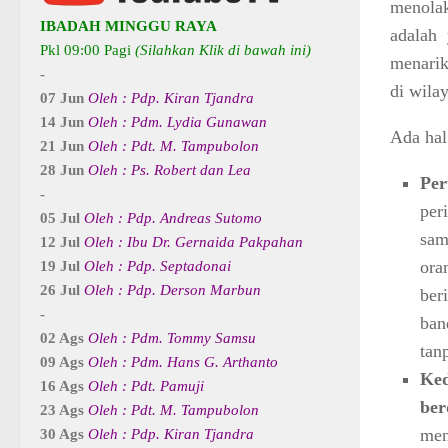
menola
IBADAH MINGGU RAYA
adalah 
Pkl 09:00 Pagi
(Silahkan Klik di bawah ini)
menarik
-
di wila
07 Jun
Oleh : Pdp. Kiran Tjandra
14 Jun
Oleh : Pdm. Lydia Gunawan
Ada hal
21 Jun
Oleh : Pdt. M. Tampubolon
28 Jun
Oleh : Ps. Robert dan Lea
Per
-
per
05 Jul
Oleh : Pdp. Andreas Sutomo
sam
12 Jul
Oleh : Ibu Dr. Gernaida Pakpahan
ora
19 Jul
Oleh : Pdp. Septadonai
26 Jul
Oleh : Pdp. Derson Marbun
ber
-
ban
02 Ags
Oleh : Pdm. Tommy Samsu
tan
09 Ags
Oleh : Pdm. Hans G. Arthanto
Ked
16 Ags
Oleh : Pdt. Pamuji
be
23 Ags
Oleh : Pdt. M. Tampubolon
me
30 Ags
Oleh : Pdp. Kiran Tjandra