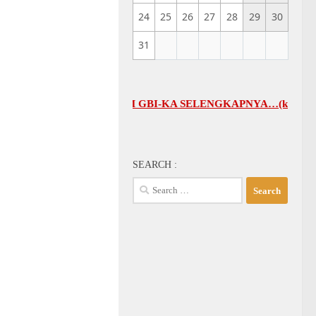
24
25
26
27
28
29
30
31
JADWAL UMUM GBI-KA SELENGKAPNYA…(klik di sini)
SEARCH :
Search
for: