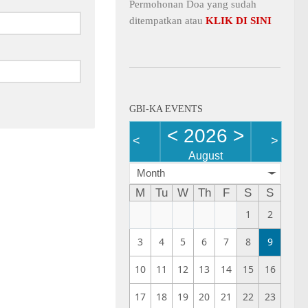
Permohonan Doa yang sudah
ditempatkan atau
KLIK DI SINI
GBI-KA EVENTS
<
2026
>
<
>
August
Month
M
Tu
W
Th
F
S
S
1
2
3
4
5
6
7
8
9
10
11
12
13
14
15
16
17
18
19
20
21
22
23