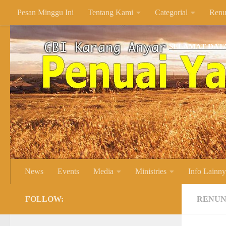
Pesan Minggu Ini
Tentang Kami
Categorial
Renu
Skip to content
SELAMAT DATANG DI 
News
Events
Media
Ministries
Info Lainn
FOLLOW:
RENUN