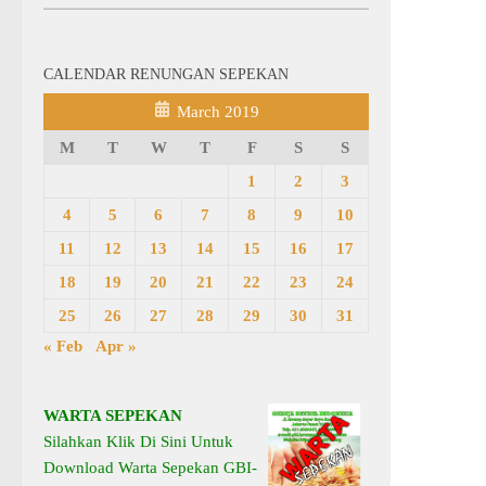
CALENDAR RENUNGAN SEPEKAN
March 2019
M
T
W
T
F
S
S
1
2
3
4
5
6
7
8
9
10
11
12
13
14
15
16
17
18
19
20
21
22
23
24
25
26
27
28
29
30
31
« Feb
Apr »
WARTA SEPEKAN
Silahkan Klik Di Sini Untuk
Download Warta Sepekan GBI-