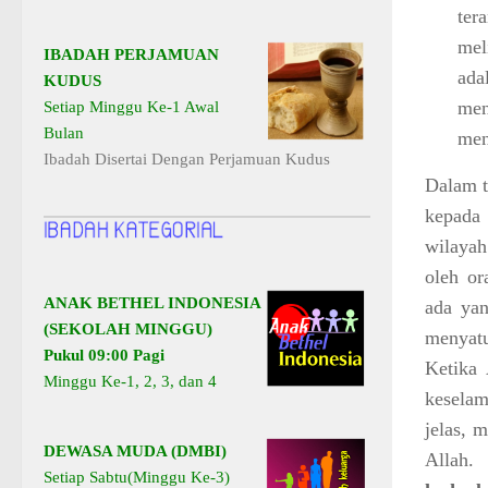
ter
mel
IBADAH PERJAMUAN
ada
KUDUS
men
Setiap Minggu Ke-1 Awal
Bulan
men
Ibadah Disertai Dengan Perjamuan Kudus
Dalam t
kepada 
wilayah
oleh or
ANAK BETHEL INDONESIA
ada ya
(SEKOLAH MINGGU)
menyatu
Pukul 09:00 Pagi
Ketika
Minggu Ke-1, 2, 3, dan 4
keselam
jelas, 
DEWASA MUDA (DMBI)
Allah
Setiap Sabtu(Minggu Ke-3)