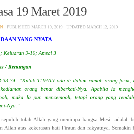
asa 19 Maret 2019
rang Anyar.
IN
· PUBLISHED
MARCH 19, 2019
· UPDATED
MARCH 12, 2019
DAAN YANG NYATA
9; Keluaran 9-10; Amsal 3
as / Renungan
3:33-34 “Kutuk TUHAN ada di dalam rumah orang fasik, t
 kediaman orang benar diberkati-Nya. Apabila Ia mengh
ooh, maka Ia pun mencemooh, tetapi orang yang rendah
ani-Nya.“
 sepuluh tulah Allah yang menimpa bangsa Mesir adalah b
 Allah atas kekerasan hati Firaun dan rakyatnya. Semakin f