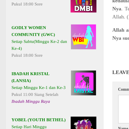
kedaul
Pukul 18:00 Sore
Nya
. T
Allah. 
GODLY WOMEN
Allah 
COMMUNITY (GWC)
Nya su
Setiap Sabtu(Minggu Ke-2 dan
Ke-4)
Pukul 18:00 Sore
LEAVE
IBADAH KRISTAL
(LANSIA)
Setiap Minggu Ke-1 dan Ke-3
Comm
Pukul 11:00 Siang Setelah
Ibadah Minggu Raya
YOBEL (YOUTH BETHEL)
Setiap Hari Minggu
Nam