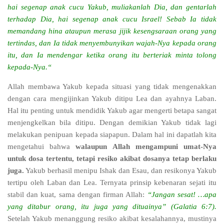
hai segenap anak cucu Yakub, muliakanlah Dia, dan gentarlah
terhadap Dia, hai segenap anak cucu Israel! Sebab Ia tidak
memandang hina ataupun merasa jijik kesengsaraan orang yang
tertindas, dan Ia tidak menyembunyikan wajah-Nya kepada orang
itu, dan Ia mendengar ketika orang itu berteriak minta tolong
kepada-Nya.“
Allah membawa Yakub kepada situasi yang tidak mengenakkan
dengan cara mengijinkan Yakub ditipu Lea dan ayahnya Laban.
Hal itu penting untuk mendidik Yakub agar mengerti betapa sangat
menjengkelkan bila ditipu. Dengan demikian Yakub tidak lagi
melakukan penipuan kepada siapapun. Dalam hal ini dapatlah kita
mengetahui bahwa
walaupun Allah mengampuni umat-Nya
untuk dosa tertentu, tetapi resiko akibat dosanya tetap berlaku
juga.
Yakub berhasil menipu Ishak dan Esau, dan resikonya Yakub
tertipu oleh Laban dan Lea. Ternyata prinsip kebenaran sejati itu
stabil dan kuat, sama dengan firman Allah:
“Jangan sesat! …apa
yang ditabur orang, itu juga yang dituainya” (Galatia 6:7).
Setelah Yakub menanggung resiko akibat kesalahannya, mustinya