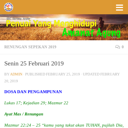
Skip to content
RENUNGAN SEPEKAN 2019
0
Senin 25 Februari 2019
BY
ADMIN
· PUBLISHED
FEBRUARY 25, 2019
· UPDATED
FEBRUARY
20, 2019
DOSA DAN PENGAMPUNAN
Lukas 17; Kejadian 29; Mazmur 22
Ayat Mas / Renungan
Mazmur 22:24 – 25 “kamu yang takut akan TUHAN, pujilah Dia,