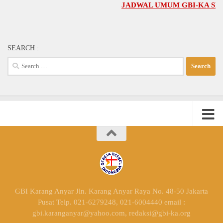
JADWAL UMUM GBI-KA SELENGKAP
SEARCH :
Search
for:
GBI Karang Anyar Jln. Karang Anyar Raya No. 48-50 Jakarta
Pusat Telp. 021-6279248, 021-6004440 email :
gbi.karanganyar@yahoo.com, redaksi@gbi-ka.org