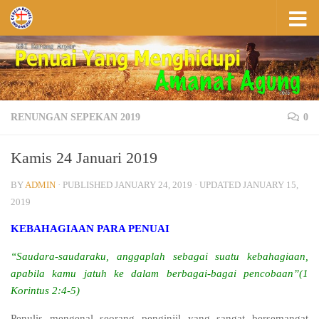
Skip to content
RENUNGAN SEPEKAN 2019
0
Kamis 24 Januari 2019
BY
ADMIN
· PUBLISHED
JANUARY 24, 2019
· UPDATED
JANUARY 15,
2019
KEBAHAGIAAN PARA PENUAI
“Saudara-saudaraku, anggaplah sebagai suatu kebahagiaan,
apabila kamu jatuh ke dalam berbagai-bagai pencobaan”(1
Korintus 2:4-5)
Penulis mengenal seorang penginjil yang sangat bersemangat