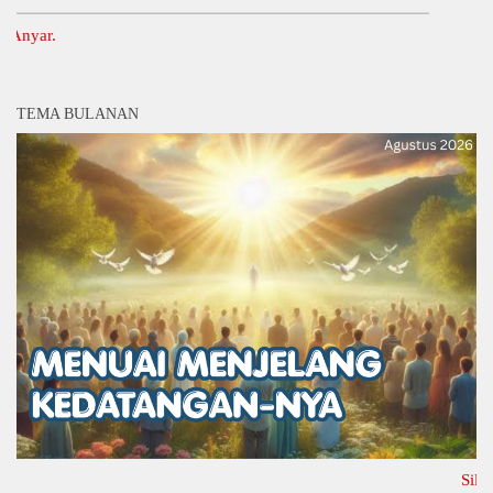
In
TEMA BULANAN
Silahkan K