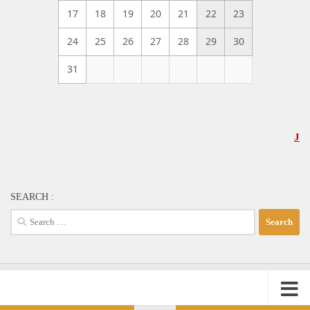
17
18
19
20
21
22
23
24
25
26
27
28
29
30
31
JADWAL 
SEARCH :
Search
for: