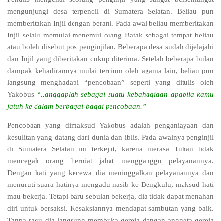
mengunjungi desa terpencil di Sumatera Selatan. Beliau pun
memberitakan Injil dengan berani. Pada awal beliau memberitakan
Injil selalu memulai menemui orang Batak sebagai tempat beliau
atau boleh disebut pos penginjilan. Beberapa desa sudah dijelajahi
dan Injil yang diberitakan cukup diterima. Setelah beberapa bulan
dampak kehadirannya mulai tercium oleh agama lain, beliau pun
langsung menghadapi “pencobaan” seperti yang ditulis oleh
Yakobus
“..anggaplah sebagai suatu kebahagiaan apabila kamu
jatuh ke dalam berbagai-bagai pencobaan.”
Pencobaan yang dimaksud Yakobus adalah penganiayaan dan
kesulitan yang datang dari dunia dan iblis. Pada awalnya penginjil
di Sumatera Selatan ini terkejut, karena merasa Tuhan tidak
mencegah orang berniat jahat mengganggu pelayanannya.
Dengan hati yang kecewa dia meninggalkan pelayanannya dan
menuruti suara hatinya mengadu nasib ke Bengkulu, maksud hati
mau bekerja. Tetapi baru sebulan bekerja, dia tidak dapat menahan
diri untuk bersaksi. Kesaksiannya mendapat sambutan yang baik.
Tanpa ragu dia langsung membuka gereja dengan anggota gereja