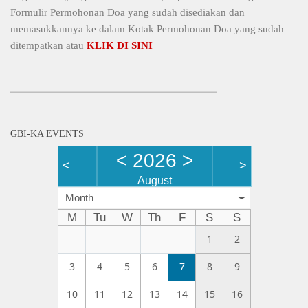
Formulir Permohonan Doa yang sudah disediakan dan
memasukkannya ke dalam Kotak Permohonan Doa yang sudah
ditempatkan atau
KLIK DI SINI
GBI-KA EVENTS
<
2026
>
<
>
August
Month
M
Tu
W
Th
F
S
S
1
2
3
4
5
6
7
8
9
10
11
12
13
14
15
16