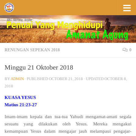
Skip to content
RENUNGAN SEPEKAN 2018
0
Minggu 21 Oktober 2018
BY
ADMIN
· PUBLISHED
OCTOBER 21, 2018
· UPDATED
OCTOBER 8,
2018
KUASA YESUS
Matius 21:23-27
Imam-imam kepala dan tua-tua Yahudi mengamat-amati segala
sesuatu yang dilakukan oleh Yesus. Mereka mengakui
kemampuan Yesus dalam mengajar jauh melampaui pengajar-