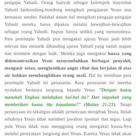
pengajar Yahudi. Orang banyak sebagai kelompok mayoritas
Yahudi berbondong-bondong mengikuti pengajaran Yesus atas
kemauan sendiri. Padahal dalam hal mengikuti pengajar-pengajar
Yahudi mereka harus dipaksa melalui kewajiban-kewajiban
sebagai orang Yahudi. Itupun hanya sedikit yang menurutinya.
Para pemimpin Yahudi pun mengakui ajaran Yesus jauh lebih
relevan dan menarik dibanding ajaran Yahudi yang sudah mapan
dan tersistem dengan baik. Mereka juga mengakui
kuasa yang
didemontrasikan Yesus menyembuhkan berbagai penyakit,
mengusir setan, menghentikan angin ribut dan berjalan di atas
air bahkan membangkitkan orang mati.
Hal itu membuat para
pemimpin Yahudi ini penasaran. Rasa penasaran ini mereka
nyatakan bertanya langsung kepada Yesus
“Dengan kuasa
manakah Engkau melakukan hal-hal itu? Dan siapakah yang
memberikan kuasa ittu kepadamu?” (Matius 21:23).
Tetapi
pertanyaan ini sekaligus adalah pertanyaan menjebak Yesus. Itulah
sebabnya Yesus tidak memberi jawaban spontan dan tegas. Lagi
pula Yesus tidak mau menggiring orang mengakui kuasa-Nya
melalui pernyataan langsung dari Yesus. Karena Yesus tidak akan