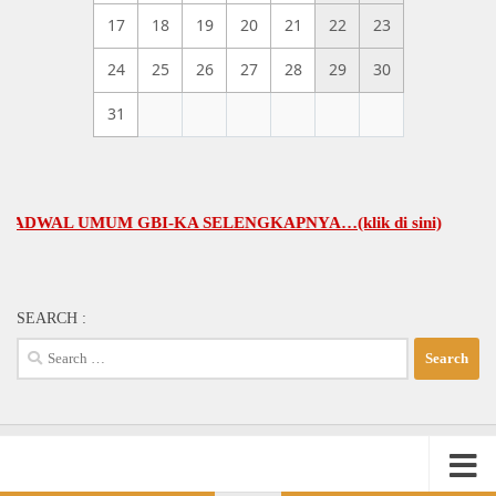
17
18
19
20
21
22
23
24
25
26
27
28
29
30
31
AL UMUM GBI-KA SELENGKAPNYA…(klik di sini)
SEARCH :
Search
for: