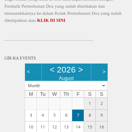
Formulir Permohonan Doa yang sudah disediakan dan
memasukkannya ke dalam Kotak Permohonan Doa yang sudah
ditempatkan atau
KLIK DI SINI
GBI-KA EVENTS
<
2026
>
<
>
August
Month
M
Tu
W
Th
F
S
S
1
2
3
4
5
6
7
8
9
10
11
12
13
14
15
16