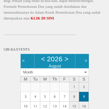
Bagi Jemaat yang rindu di-doa-kan, dapat menulis/mengisi
Formulir Permohonan Doa yang sudah disediakan dan
memasukkannya ke dalam Kotak Permohonan Doa yang sudah
ditempatkan atau
KLIK DI SINI
GBI-KA EVENTS
<
2026
>
<
>
August
Month
M
Tu
W
Th
F
S
S
1
2
3
4
5
6
7
8
9
10
11
12
13
14
15
16