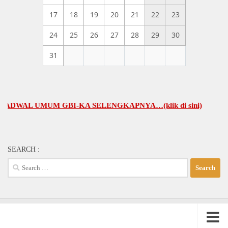
17
18
19
20
21
22
23
24
25
26
27
28
29
30
31
AL UMUM GBI-KA SELENGKAPNYA…(klik di sini)
SEARCH :
Search
for: