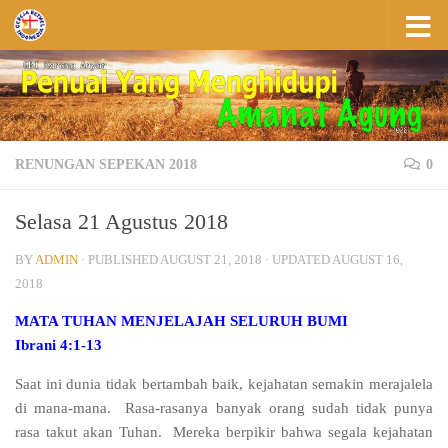
Skip to content
RENUNGAN SEPEKAN 2018
0
Selasa 21 Agustus 2018
BY
ADMIN
· PUBLISHED
AUGUST 21, 2018
· UPDATED
AUGUST 16,
2018
MATA TUHAN MENJELAJAH SELURUH BUMI
Ibrani 4:1-13
Saat ini dunia tidak bertambah baik, kejahatan semakin merajalela
di mana-mana. Rasa-rasanya banyak orang sudah tidak punya
rasa takut akan Tuhan. Mereka berpikir bahwa segala kejahatan