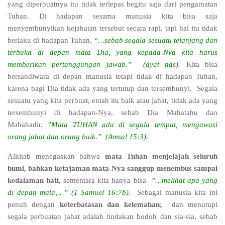
yang diperbuatnya itu tidak terlepas begitu saja dari pengamatan
Tuhan. Di hadapan sesama manusia kita bisa saja
menyembunyikan kejahatan tersebut secara rapi, tapi hal itu tidak
berlaku di hadapan Tuhan,
“…sebab segala sesuatu telanjang dan
terbuka di depan mata Dia, yang kepada-Nya kita harus
memberikan pertanggungan jawab.” (ayat nas).
Kita bisa
bersandiwara di depan manusia tetapi tidak di hadapan Tuhan,
karena bagi Dia tidak ada yang tertutup dan tersembunyi. Segala
sesuatu yang kita perbuat, entah itu baik atau jahat, tidak ada yang
tersembunyi di hadapan-Nya, sebab Dia Mahatahu dan
Mahahadir.
”Mata TUHAN ada di segala tempat, mengawasi
orang jahat dan orang baik.” (Amsal 15:3).
Alkitab menegaskan bahwa
mata Tuhan menjelajah seluruh
bumi, bahkan ketajaman mata-Nya sanggup menembus sampai
kedalaman hati,
sementara kita hanya bisa
”…melihat apa yang
di depan mata,…” (1 Samuel 16:7b).
Sebagai manusia kita ini
penuh dengan
keterbatasan dan kelemahan;
dan menutupi
segala perbuatan jahat adalah tindakan bodoh dan sia-sia, sebab