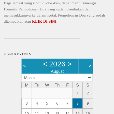
Bagi Jemaat yang rindu di-doa-kan, dapat menulis/mengisi
Formulir Permohonan Doa yang sudah disediakan dan
memasukkannya ke dalam Kotak Permohonan Doa yang sudah
ditempatkan atau
KLIK DI SINI
GBI-KA EVENTS
<
2026
>
<
>
August
Month
M
Tu
W
Th
F
S
S
1
2
3
4
5
6
7
8
9
10
11
12
13
14
15
16