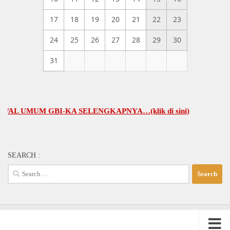
17
18
19
20
21
22
23
24
25
26
27
28
29
30
31
UMUM GBI-KA SELENGKAPNYA…(klik di sini)
SEARCH :
Search
for: