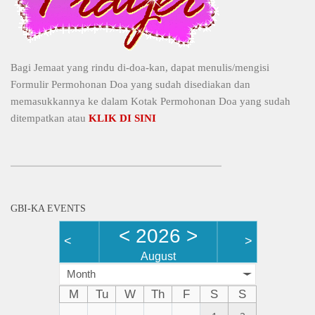
Bagi Jemaat yang rindu di-doa-kan, dapat menulis/mengisi
Formulir Permohonan Doa yang sudah disediakan dan
memasukkannya ke dalam Kotak Permohonan Doa yang sudah
ditempatkan atau
KLIK DI SINI
GBI-KA EVENTS
<
2026
>
<
>
August
Month
M
Tu
W
Th
F
S
S