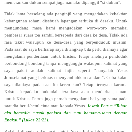
memerankan dukun sempat juga namaku dipanggil “si dukun”.
Tidak lama berselang ada penginjil yang mengadakan kebaktian
kebangunan rohani disebuah lapangan terbuka di desaku. Untuk
mengundang masa kami mengadakan woro-woro memakai
pembesar suara toa sambil bersepeda dari desa ke desa. Tidak ada
rasa takut walaupun ke desa-desa yang berpenduduk muslim.
Pada saat itu saya berharap saya ditangkap bila perlu dianiaya agar
mengalami penderitaan untuk kristus. Tetapi anehnya penduduk
berbondong-bondong tanpa mengganggu walaupun kalimat yang
saya pakai adalah kalimat Injili seperti “hanyalah Yesus
Juruselamat yang berkuasa menyembuhkan saudara”. Coba kalau
saya dianiaya pada saat itu keren kan? Tetapi ternyata karunia
Kristus kepadaku bukanlah teraniaya atau menderita jasmani
untuk Kristus. Petrus juga pernah mengalami hal yang sama pada
saat dia betul-betul cinta mati kepada Yesus.
Jawab Petrus “Tuhan
aku bersedia masuk penjara dan mati bersama-sama dengan
Engkau” (Lukas 22:23).
Padahal dipenjara dan mati untuk Yesus bukanlah kasih karunia