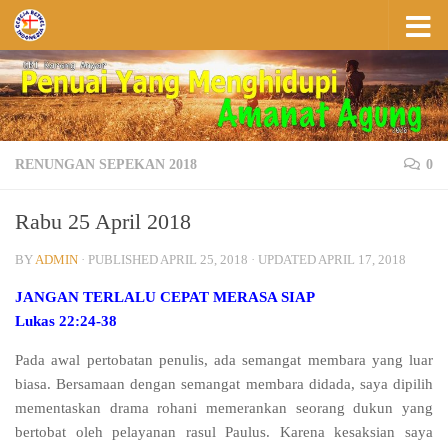
Skip to content
RENUNGAN SEPEKAN 2018
0
Rabu 25 April 2018
BY
ADMIN
· PUBLISHED
APRIL 25, 2018
· UPDATED
APRIL 17, 2018
JANGAN TERLALU CEPAT MERASA SIAP
Lukas 22:24-38
Pada awal pertobatan penulis, ada semangat membara yang luar
biasa. Bersamaan dengan semangat membara didada, saya dipilih
mementaskan drama rohani memerankan seorang dukun yang
bertobat oleh pelayanan rasul Paulus. Karena kesaksian saya