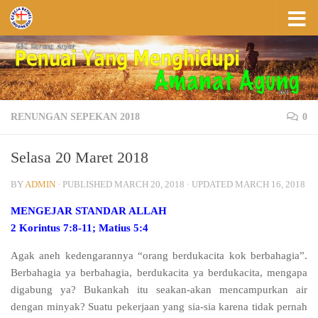
Skip to content
RENUNGAN SEPEKAN 2018
0
Selasa 20 Maret 2018
BY
ADMIN
· PUBLISHED
MARCH 20, 2018
· UPDATED
MARCH 16, 2018
MENGEJAR STANDAR ALLAH
2 Korintus 7:8-11; Matius 5:4
Agak aneh kedengarannya “orang berdukacita kok berbahagia”.
Berbahagia ya berbahagia, berdukacita ya berdukacita, mengapa
digabung ya? Bukankah itu seakan-akan mencampurkan air
dengan minyak? Suatu pekerjaan yang sia-sia karena tidak pernah