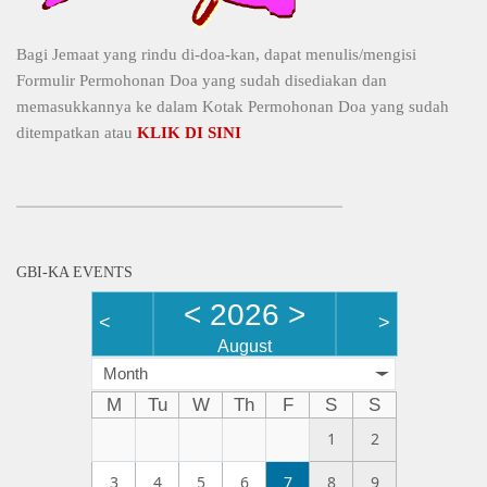
Bagi Jemaat yang rindu di-doa-kan, dapat menulis/mengisi
Formulir Permohonan Doa yang sudah disediakan dan
memasukkannya ke dalam Kotak Permohonan Doa yang sudah
ditempatkan atau
KLIK DI SINI
GBI-KA EVENTS
<
2026
>
<
>
August
Month
M
Tu
W
Th
F
S
S
1
2
3
4
5
6
7
8
9