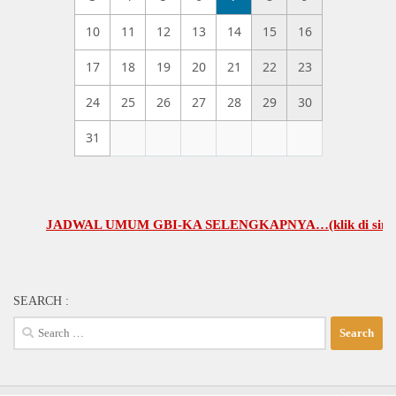
10
11
12
13
14
15
16
17
18
19
20
21
22
23
24
25
26
27
28
29
30
31
JADWAL UMUM GBI-KA SELENGKAPNYA…(klik di sini)
SEARCH :
Search
for: