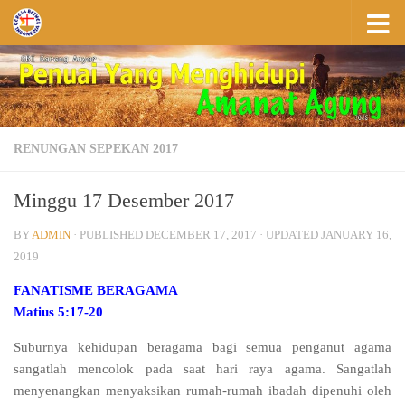
Skip to content
RENUNGAN SEPEKAN 2017
Minggu 17 Desember 2017
BY
ADMIN
· PUBLISHED
DECEMBER 17, 2017
· UPDATED
JANUARY 16,
2019
FANATISME BERAGAMA
Matius 5:17-20
Suburnya kehidupan beragama bagi semua penganut agama
sangatlah mencolok pada saat hari raya agama. Sangatlah
menyenangkan menyaksikan rumah-rumah ibadah dipenuhi oleh