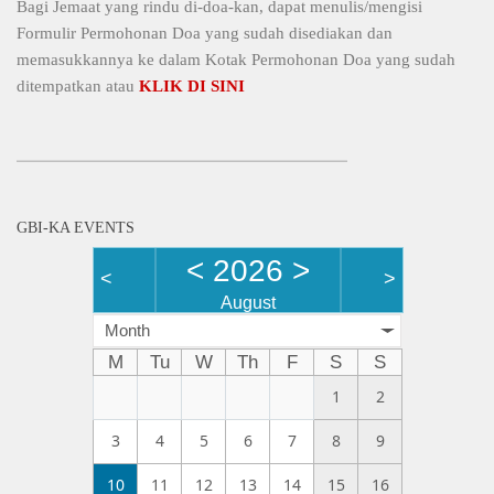
Bagi Jemaat yang rindu di-doa-kan, dapat menulis/mengisi
Formulir Permohonan Doa yang sudah disediakan dan
memasukkannya ke dalam Kotak Permohonan Doa yang sudah
ditempatkan atau
KLIK DI SINI
GBI-KA EVENTS
<
2026
>
<
>
August
Month
M
Tu
W
Th
F
S
S
1
2
3
4
5
6
7
8
9
10
11
12
13
14
15
16