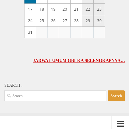
17
18
19
20
21
22
23
24
25
26
27
28
29
30
31
JADWAL UMUM GBI-KA SELENGKAPNYA…(klik di si
SEARCH :
Search
for: