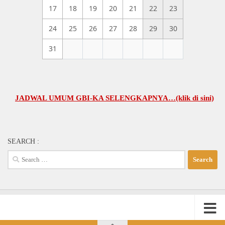
17
18
19
20
21
22
23
24
25
26
27
28
29
30
31
ADWAL UMUM GBI-KA SELENGKAPNYA…(klik di sini)
SEARCH :
Search
for: