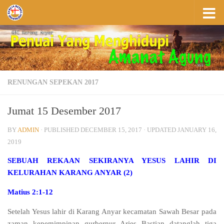
Skip to content
RENUNGAN SEPEKAN 2017
Jumat 15 Desember 2017
BY
ADMIN
· PUBLISHED
DECEMBER 15, 2017
· UPDATED
JANUARY 16,
2019
SEBUAH REKAAN SEKIRANYA YESUS LAHIR DI
KELURAHAN KARANG ANYAR (2)
Matius 2:1-12
Setelah Yesus lahir di Karang Anyar kecamatan Sawah Besar pada
zaman kepemimpinan gurbernur Aries Bastian datanglah tiga