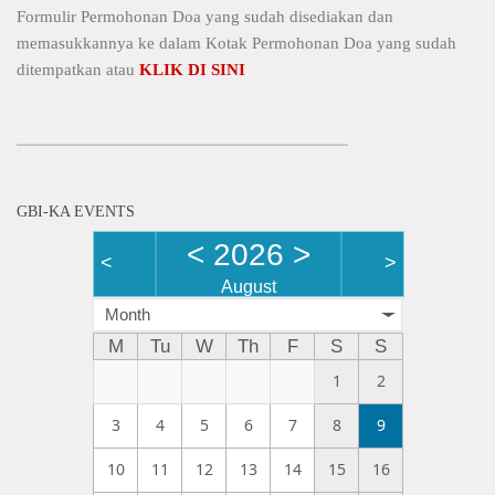
Formulir Permohonan Doa yang sudah disediakan dan
memasukkannya ke dalam Kotak Permohonan Doa yang sudah
ditempatkan atau
KLIK DI SINI
GBI-KA EVENTS
<
2026
>
<
>
August
Month
M
Tu
W
Th
F
S
S
1
2
3
4
5
6
7
8
9
10
11
12
13
14
15
16