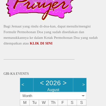
Bagi Jemaat yang rindu di-doa-kan, dapat menulis/mengisi
Formulir Permohonan Doa yang sudah disediakan dan
memasukkannya ke dalam Kotak Permohonan Doa yang sudah
ditempatkan atau
KLIK DI SINI
GBI-KA EVENTS
<
2026
>
<
>
August
Month
M
Tu
W
Th
F
S
S