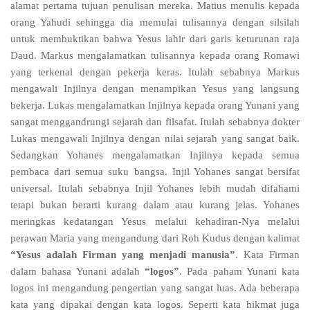
alamat pertama tujuan penulisan mereka. Matius menulis kepada
orang Yahudi sehingga dia memulai tulisannya dengan silsilah
untuk membuktikan bahwa Yesus lahir dari garis keturunan raja
Daud. Markus mengalamatkan tulisannya kepada orang Romawi
yang terkenal dengan pekerja keras. Itulah sebabnya Markus
mengawali Injilnya dengan menampikan Yesus yang langsung
bekerja. Lukas mengalamatkan Injilnya kepada orang Yunani yang
sangat menggandrungi sejarah dan filsafat. Itulah sebabnya dokter
Lukas mengawali Injilnya dengan nilai sejarah yang sangat baik.
Sedangkan Yohanes mengalamatkan Injilnya kepada semua
pembaca dari semua suku bangsa. Injil Yohanes sangat bersifat
universal. Itulah sebabnya Injil Yohanes lebih mudah difahami
tetapi bukan berarti kurang dalam atau kurang jelas. Yohanes
meringkas kedatangan Yesus melalui kehadiran-Nya melalui
perawan Maria yang mengandung dari Roh Kudus dengan kalimat
“Yesus adalah Firman yang menjadi manusia”
. Kata Firman
dalam bahasa Yunani adalah
“logos”
. Pada paham Yunani kata
logos ini mengandung pengertian yang sangat luas. Ada beberapa
kata yang dipakai dengan kata logos. Seperti kata hikmat juga