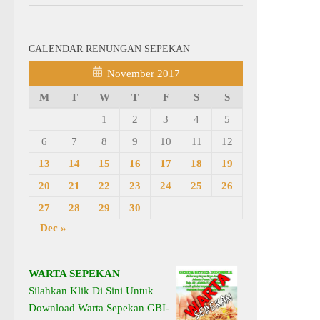
CALENDAR RENUNGAN SEPEKAN
November 2017
M
T
W
T
F
S
S
1
2
3
4
5
6
7
8
9
10
11
12
13
14
15
16
17
18
19
20
21
22
23
24
25
26
27
28
29
30
Dec »
WARTA SEPEKAN
Silahkan Klik Di Sini Untuk
Download Warta Sepekan GBI-