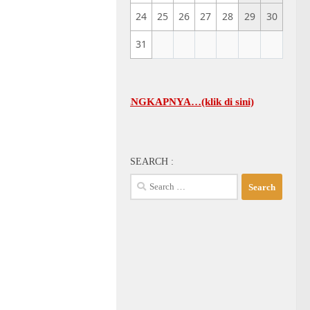
24
25
26
27
28
29
30
31
UM GBI-KA SELENGKAPNYA…(klik di sini)
SEARCH :
Search
for: