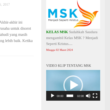
, 2017
hir-akhir ini
usaha untuk disorot
KELAS MSK
Sudahkah Saudara
Yahudi yang masih
mengambil Kelas MSK ? Menjadi
g lebih baik. Ketika
Seperti Kristus....
Minggu 02 Maret 2024
VIDEO KLIP TENTANG MSK
Video
Player
00:00
02:08