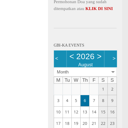
Permohonan Doa yang sudah
ditempatkan atau
KLIK DI SINI
GBI-KA EVENTS
<
2026
>
<
>
August
Month
M
Tu
W
Th
F
S
S
1
2
3
4
5
6
7
8
9
10
11
12
13
14
15
16
17
18
19
20
21
22
23