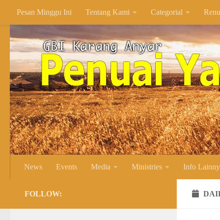
Pesan Minggu Ini
Tentang Kami
Categorial
Renu
Skip to content
News
Events
Media
Ministries
Info Lainn
FOLLOW:
DAI