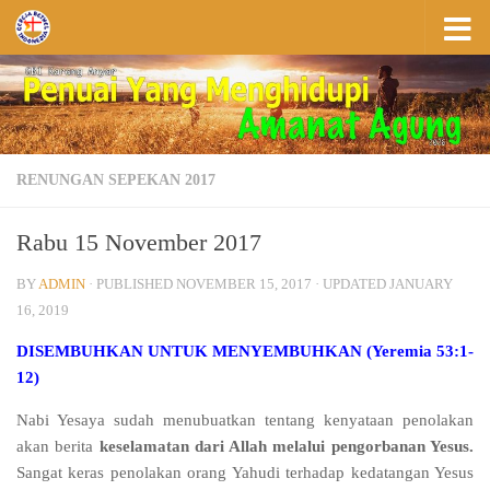
Skip to content
RENUNGAN SEPEKAN 2017
Rabu 15 November 2017
BY
ADMIN
· PUBLISHED
NOVEMBER 15, 2017
· UPDATED
JANUARY
16, 2019
DISEMBUHKAN UNTUK MENYEMBUHKAN (Yeremia 53:1-
12)
Nabi Yesaya sudah menubuatkan tentang kenyataan penolakan
akan berita
keselamatan dari Allah melalui pengorbanan Yesus.
Sangat keras penolakan orang Yahudi terhadap kedatangan Yesus