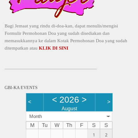
Bagi Jemaat yang rindu di-doa-kan, dapat menulis/mengisi
Formulir Permohonan Doa yang sudah disediakan dan
memasukkannya ke dalam Kotak Permohonan Doa yang sudah
ditempatkan atau
KLIK DI SINI
GBI-KA EVENTS
<
2026
>
<
>
August
Month
M
Tu
W
Th
F
S
S
1
2