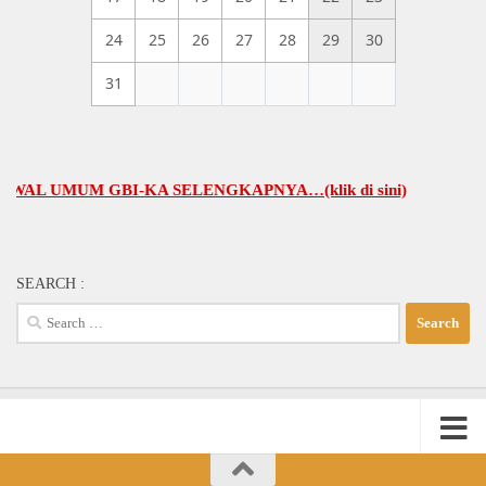
24
25
26
27
28
29
30
31
 UMUM GBI-KA SELENGKAPNYA…(klik di sini)
SEARCH :
Search
for: