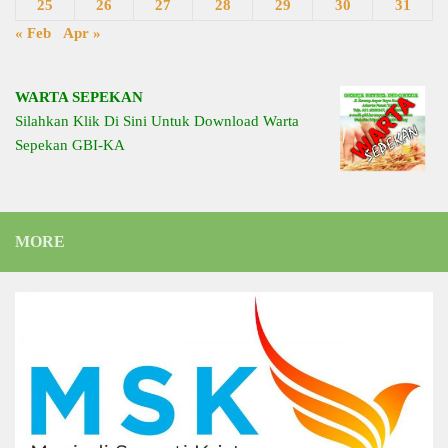
25
26
27
28
29
30
31
« Feb
Apr »
WARTA SEPEKAN
Silahkan Klik Di Sini Untuk Download Warta
Sepekan GBI-KA
MORE