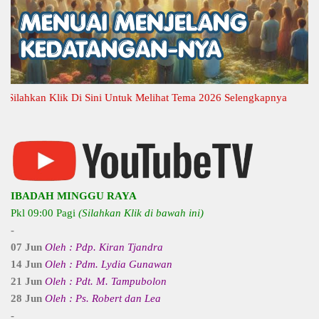
hkan Klik Di Sini Untuk Melihat Tema 2026 Selengkapnya
IBADAH MINGGU RAYA
Pkl 09:00 Pagi
(Silahkan Klik di bawah ini)
-
07 Jun
Oleh : Pdp. Kiran Tjandra
14 Jun
Oleh : Pdm. Lydia Gunawan
21 Jun
Oleh : Pdt. M. Tampubolon
28 Jun
Oleh : Ps. Robert dan Lea
-