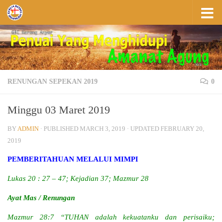
Skip to content
RENUNGAN SEPEKAN 2019
0
Minggu 03 Maret 2019
BY
ADMIN
· PUBLISHED
MARCH 3, 2019
· UPDATED
FEBRUARY 20,
2019
PEMBERITAHUAN MELALUI MIMPI
Lukas 20 : 27 – 47; Kejadian 37; Mazmur 28
Ayat Mas / Renungan
Mazmur 28:7 “TUHAN adalah kekuatanku dan perisaiku;